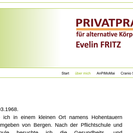
03.1968.
   
ich   
in   
einem   
kleinen   
Ort   
namens   
Hohentauern 
mgeben  
von  
Bergen.  
Nach  
der  
Pflichtschule  
und 
ule     
besuchte     
ich     
die     
Gesundheits-     
und 