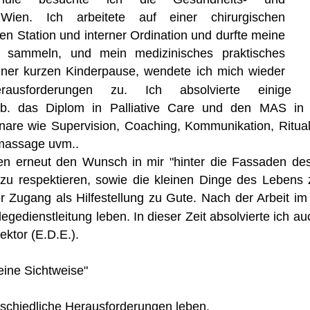
 
Wien.    
Ich    
arbeitete    
auf    
einer    
chirurgischen 
en  
Station  
und  
interner  
Ordination  
und  
durfte  
meine 
  
sammeln,   
und   
mein   
medizinisches   
praktisches 
iner  
kurzen  
Kinderpause,  
wendete  
ich  
mich  
wieder 
rausforderungen      
zu.      
Ich      
absolvierte      
einige 
b.   
das   
Diplom   
in   
Palliative   
Care   
und   
den   
MAS   
in 
nare  
wie  
Supervision,  
Coaching,  
Kommunikation,  
Ritua
massage uvm.. 
n  
erneut  
den  
Wunsch  
in  
mir  
"hinter  
die  
Fassaden  
des
 
zu  
respektieren,  
sowie  
die  
kleinen  
Dinge  
des  
Lebens  
r  
Zugang  
als  
Hilfestellung  
zu  
Gute.  
Nach  
der  
Arbeit  
im 
legedienstleitung  
leben.  
In  
dieser  
Zeit  
absolvierte  
ich  
au
ektor (E.D.E.).
eine Sichtweise"
rschiedliche Herausforderungen leben.  