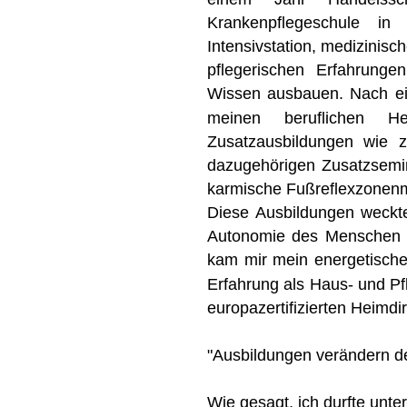
Krankenpflegeschule    
in   
Intensivstation,  
medizinisch
pflegerischen   
Erfahrungen 
Wissen  
ausbauen.  
Nach  
e
meinen      
beruflichen      
He
Zusatzausbildungen   
wie   
z
dazugehörigen  
Zusatzsemi
karmische Fußreflexzonen
Diese  
Ausbildungen  
weckte
Autonomie  
des  
Menschen 
kam  
mir  
mein  
energetische
Erfahrung  
als  
Haus-  
und  
Pf
europazertifizierten Heimdir
"Ausbildungen verändern d
Wie gesagt, ich durfte unte