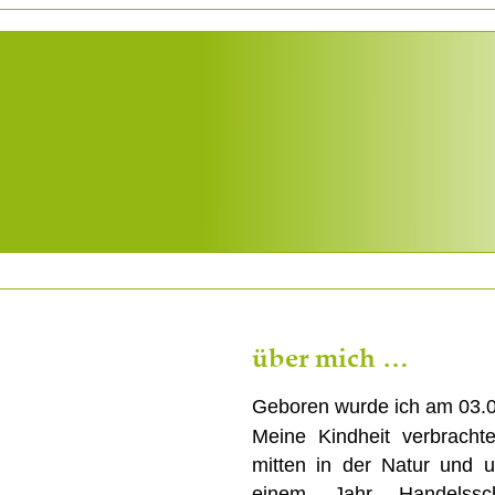
über mich …
Geboren wurde ich am 03.
Meine   
Kindheit   
verbrachte
mitten  
in  
der  
Natur  
und  
u
einem     
Jahr     
Handelssch