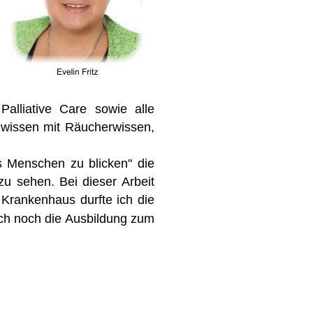
  
Palliative   
Care   
sowie   
alle 
lwissen  
mit  
Räucherwissen, 
  
Menschen  
zu  
blicken"  
die 
zu  
sehen.  
Bei  
dieser  
Arbeit 
 
Krankenhaus  
durfte  
ich  
die 
ch  
noch  
die 
Ausbildung  
zum 